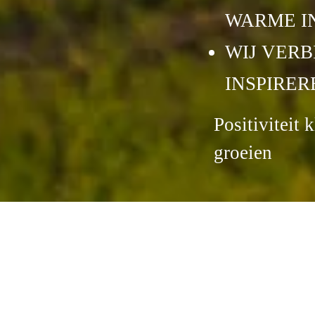
WARME I
WIJ VERB
INSPIRER
Positiviteit k
groeien
N
Wat ons verbindt
Al
We kijken samen krachtgericht naar de 
va
leerling en diens context.
