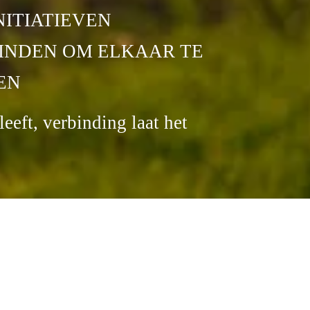
NITIATIEVEN
INDEN OM ELKAAR TE 
EN
leeft, verbinding laat het 
etwerktafels
s raken verbinden wordt, gaat delen 
nzelf
(P. 