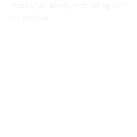
Positiviteit kleeft, verbinding laat 
het groeien
Bezieling